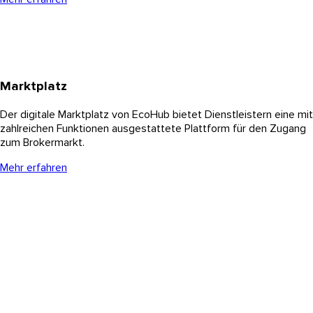
Marktplatz
Der digitale Marktplatz von EcoHub bietet Dienstleistern eine mit
zahlreichen Funktionen ausgestattete Plattform für den Zugang
zum Brokermarkt.
Mehr erfahren
Warum EcoHub?
Die
digitale
Transformation des Schweizer Versicherungs-,
Vorsorge
–
und
Brokermarktes
bietet
allen
Beteiligten
grosse
Chancen
,
birgt
jedoch
auch
Risiken
.
Begrenzte
Ressourcen
und