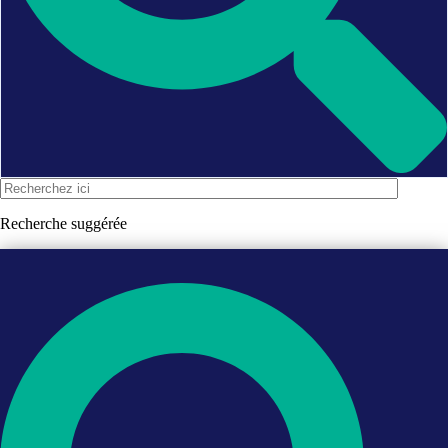
Recherche suggérée