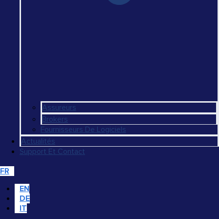
Assureurs
Brokers
Fournisseurs De Logiciels
Actualités
Support Et Contact
FR
EN
DE
IT