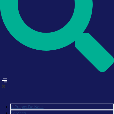
À Propos De Nous
Services